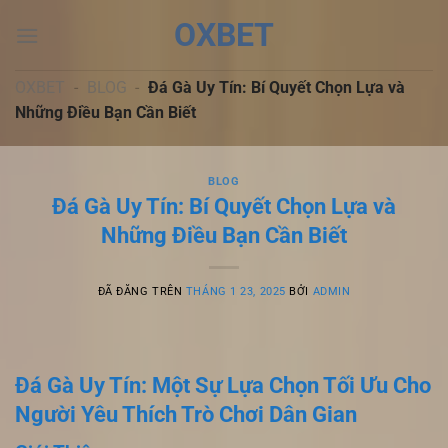
Chuyển
OXBET
đến
nội
dung
OXBET
-
BLOG
-
Đá Gà Uy Tín: Bí Quyết Chọn Lựa và
Những Điều Bạn Cần Biết
BLOG
Đá Gà Uy Tín: Bí Quyết Chọn Lựa và
Những Điều Bạn Cần Biết
ĐÃ ĐĂNG TRÊN
THÁNG 1 23, 2025
BỞI
ADMIN
Đá Gà Uy Tín: Một Sự Lựa Chọn Tối Ưu Cho
Người Yêu Thích Trò Chơi Dân Gian