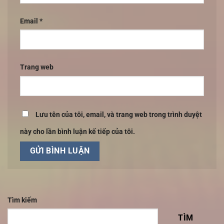
Email
*
Trang web
Lưu tên của tôi, email, và trang web trong trình duyệt
này cho lần bình luận kế tiếp của tôi.
Tìm kiếm
TÌM