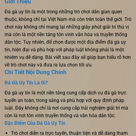
Giới Thiệu
Đá gà uy tín là một trong những trò chơi dân gian quen
thuộc, không chỉ tại Việt Nam mà còn trên toàn thế giới. Trò
chơi này không chỉ mang lại những giây phút giải trí thú vị
mà còn là một nền tảng tôn vinh văn hóa và truyền thống
dân tộc. Tuy nhiên, để chọn được một địa điểm đá gà uy
tín, hiện đại và phù hợp với pháp luật không phải là một
nhiệm vụ dễ dàng. Bài viết sau đây sẽ giúp bạn hiểu rõ hơn
về trò chơi này và đưa ra lựa chọn tối ưu.
Chi Tiết Nội Dung Chính
Đá Gà Uy Tín Là Gì?
Đá gà uy tín là một nền tảng cung cấp dịch vụ đá gà trực
tuyến an toàn, trong sáng và phù hợp với quy định pháp
luật. Đây không chỉ là nơi cung cấp trải nghiệm giải trí mà
còn là nơi tôn vinh truyền thống và văn hóa dân tộc.
Đặc Điểm Của Đá Gà Uy Tín
Trò chơi diễn ra trực tuyến, thuận tiện và dễ dàng tham