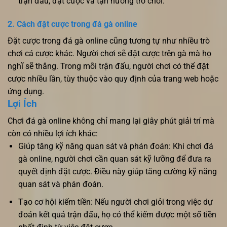
trận đấu, đặt cược và tận hưởng trò chơi.
2. Cách đặt cược trong đá gà online
Đặt cược trong đá gà online cũng tương tự như nhiều trò
chơi cá cược khác. Người chơi sẽ đặt cược trên gà mà họ
nghĩ sẽ thắng. Trong mỗi trận đấu, người chơi có thể đặt
cược nhiều lần, tùy thuộc vào quy định của trang web hoặc
ứng dụng.
Lợi Ích
Chơi đá gà online không chỉ mang lại giây phút giải trí mà
còn có nhiều lợi ích khác:
Giúp tăng kỹ năng quan sát và phán đoán: Khi chơi đá
gà online, người chơi cần quan sát kỹ lưỡng để đưa ra
quyết định đặt cược. Điều này giúp tăng cường kỹ năng
quan sát và phán đoán.
Tạo cơ hội kiếm tiền: Nếu người chơi giỏi trong việc dự
đoán kết quả trận đấu, họ có thể kiếm được một số tiền