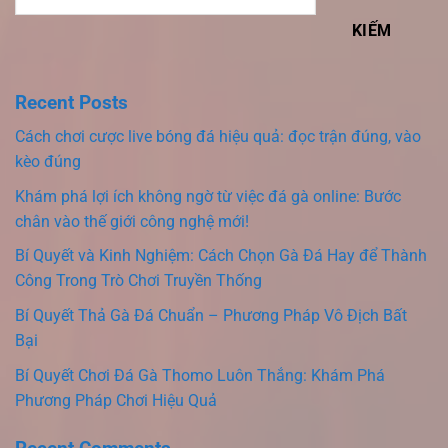
KIẾM
Recent Posts
Cách chơi cược live bóng đá hiệu quả: đọc trận đúng, vào
kèo đúng
Khám phá lợi ích không ngờ từ việc đá gà online: Bước
chân vào thế giới công nghệ mới!
Bí Quyết và Kinh Nghiệm: Cách Chọn Gà Đá Hay để Thành
Công Trong Trò Chơi Truyền Thống
Bí Quyết Thả Gà Đá Chuẩn – Phương Pháp Vô Địch Bất
Bại
Bí Quyết Chơi Đá Gà Thomo Luôn Thắng: Khám Phá
Phương Pháp Chơi Hiệu Quả